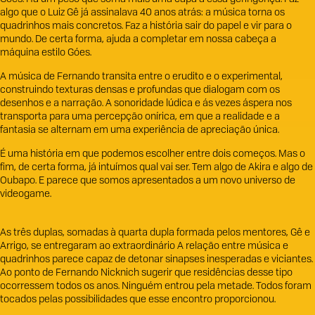
algo que o Luiz Gê já assinalava 40 anos atrás: a música torna os
quadrinhos mais concretos. Faz a história sair do papel e vir para o
mundo. De certa forma, ajuda a completar em nossa cabeça a
máquina estilo Góes.
A música de Fernando transita entre o erudito e o experimental,
construindo texturas densas e profundas que dialogam com os
desenhos e a narração. A sonoridade lúdica e ás vezes áspera nos
transporta para uma percepção onírica, em que a realidade e a
fantasia se alternam em uma experiência de apreciação única.
É uma história em que podemos escolher entre dois começos. Mas o
fim, de certa forma, já intuímos qual vai ser. Tem algo de Akira e algo de
Oubapo. E parece que somos apresentados a um novo universo de
videogame.
As três duplas, somadas à quarta dupla formada pelos mentores, Gê e
Arrigo, se entregaram ao extraordinário A relação entre música e
quadrinhos parece capaz de detonar sinapses inesperadas e viciantes.
Ao ponto de Fernando Nicknich sugerir que residências desse tipo
ocorressem todos os anos. Ninguém entrou pela metade. Todos foram
tocados pelas possibilidades que esse encontro proporcionou.