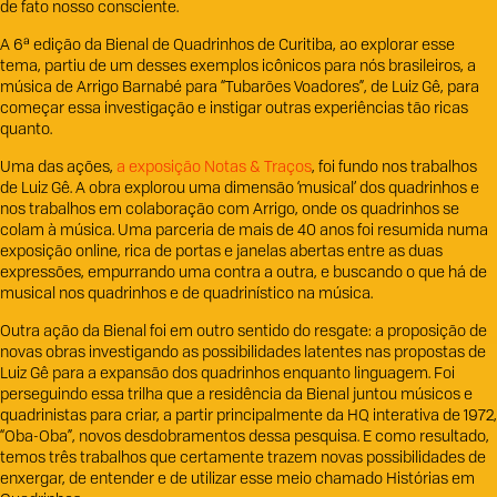
de fato nosso consciente.
A 6ª edição da Bienal de Quadrinhos de Curitiba, ao explorar esse
tema, partiu de um desses exemplos icônicos para nós brasileiros, a
música de Arrigo Barnabé para “Tubarões Voadores”, de Luiz Gê, para
começar essa investigação e instigar outras experiências tão ricas
quanto.
Uma das ações,
a exposição Notas & Traços
, foi fundo nos trabalhos
de Luiz Gê. A obra explorou uma dimensão ‘musical’ dos quadrinhos e
nos trabalhos em colaboração com Arrigo, onde os quadrinhos se
colam à música. Uma parceria de mais de 40 anos foi resumida numa
exposição online, rica de portas e janelas abertas entre as duas
expressões, empurrando uma contra a outra, e buscando o que há de
musical nos quadrinhos e de quadrinístico na música.
Outra ação da Bienal foi em outro sentido do resgate: a proposição de
novas obras investigando as possibilidades latentes nas propostas de
Luiz Gê para a expansão dos quadrinhos enquanto linguagem. Foi
perseguindo essa trilha que a residência da Bienal juntou músicos e
quadrinistas para criar, a partir principalmente da HQ interativa de 1972,
“Oba-Oba”, novos desdobramentos dessa pesquisa. E como resultado,
temos três trabalhos que certamente trazem novas possibilidades de
enxergar, de entender e de utilizar esse meio chamado Histórias em