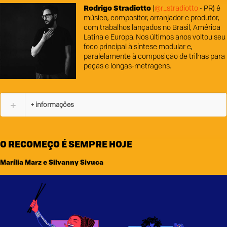
Rodrigo Stradiotto
(
@r_stradiotto
- PR) é
músico, compositor, arranjador e produtor,
com trabalhos lançados no Brasil, América
Latina e Europa. Nos últimos anos voltou seu
foco principal à síntese modular e,
paralelamente à composição de trilhas para
peças e longas-metragens.
+ informações
O RECOMEÇO É SEMPRE HOJE
Marília Marz e Silvanny Sivuca