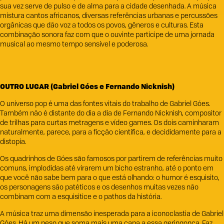
sua vez serve de pulso e de alma para a cidade desenhada. A música
mistura cantos africanos, diversas referências urbanas e percussões
orgânicas que dão voz a todos os povos, gêneros e culturas. Esta
combinação sonora faz com que o ouvinte participe de uma jornada
musical ao mesmo tempo sensível e poderosa.
OUTRO LUGAR (Gabriel Góes e Fernando Nicknish)
O universo pop é uma das fontes vitais do trabalho de Gabriel Góes.
Também não é distante do dia a dia de Fernando Nicknish, compositor
de trilhas para curtas metragens e vídeo games. Os dois caminharam
naturalmente, parece, para a ficção científica, e decididamente para a
distopia.
Os quadrinhos de Góes são famosos por partirem de referências muito
comuns, implodidas até virarem um bicho estranho, até o ponto em
que você não sabe bem para o que está olhando: o humor é esquisito,
os personagens são patéticos e os desenhos muitas vezes não
combinam com a esquisitice e o pathos da história.
A música traz uma dimensão inesperada para a iconoclastia de Gabriel
Góes. Há um peso que soma mais uma capa a essa geringonça. Faz