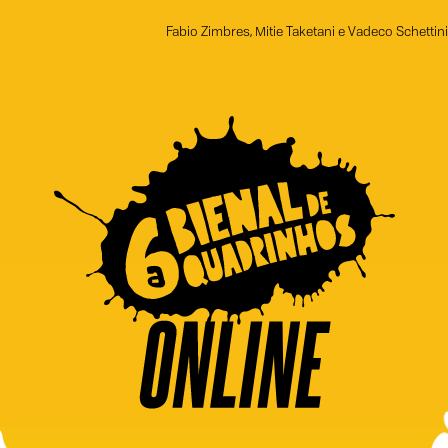
Fabio Zimbres, Mitie Taketani e Vadeco Schettini