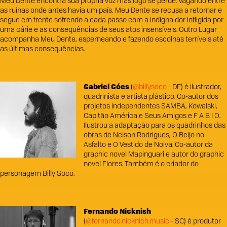
Meu Dente encontra sua própria voz mas logo se perde. Vagando entre
as ruínas onde antes havia um país, Meu Dente se recusa a retornar e
segue em frente sofrendo a cada passo com a indigna dor infligida por
uma cárie e as consequências de seus atos insensíveis. Outro Lugar
acompanha Meu Dente, esperneando e fazendo escolhas terríveis até
as últimas consequências.
Gabriel Góes
(
@billysoco
- DF) é ilustrador,
quadrinista e artista plástico. Co-autor dos
projetos independentes SAMBA, Kowalski,
Capitão América e Seus Amigos e F A B I O.
Ilustrou a adaptação para os quadrinhos das
obras de Nelson Rodrigues, O Beijo no
Asfalto e O Vestido de Noiva. Co-autor da
graphic novel Mapinguari e autor do graphic
novel Flores. Também é o criador do
personagem Billy Soco.
Fernando Nicknish
(
@fernando.nicknich.music
- SC) é produtor