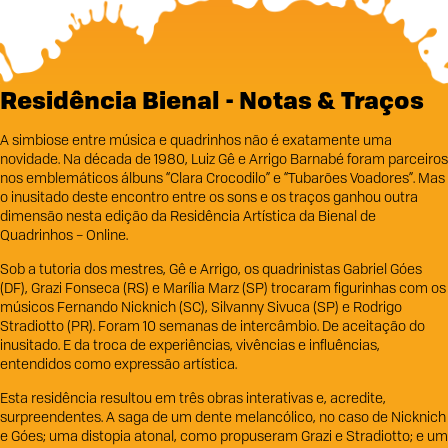
Residência Bienal - Notas & Traços
A simbiose entre música e quadrinhos não é exatamente uma
novidade. Na década de 1980, Luiz Gê e Arrigo Barnabé foram parceiros
nos emblemáticos álbuns “Clara Crocodilo” e “Tubarões Voadores”. Mas
o inusitado deste encontro entre os sons e os traços ganhou outra
dimensão nesta edição da Residência Artística da Bienal de
Quadrinhos – Online.
Sob a tutoria dos mestres, Gê e Arrigo, os quadrinistas Gabriel Góes
(DF), Grazi Fonseca (RS) e Marília Marz (SP) trocaram figurinhas com os
músicos Fernando Nicknich (SC), Silvanny Sivuca (SP) e Rodrigo
Stradiotto (PR). Foram 10 semanas de intercâmbio. De aceitação do
inusitado. E da troca de experiências, vivências e influências,
entendidos como expressão artística.
Esta residência resultou em três obras interativas e, acredite,
surpreendentes. A saga de um dente melancólico, no caso de Nicknich
e Góes; uma distopia atonal, como propuseram Grazi e Stradiotto; e um