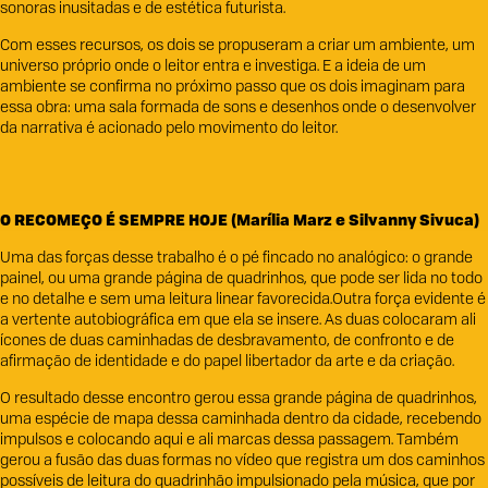
sonoras inusitadas e de estética futurista.
Com esses recursos, os dois se propuseram a criar um ambiente, um
universo próprio onde o leitor entra e investiga. E a ideia de um
ambiente se confirma no próximo passo que os dois imaginam para
essa obra: uma sala formada de sons e desenhos onde o desenvolver
da narrativa é acionado pelo movimento do leitor.
O RECOMEÇO É SEMPRE HOJE (Marília Marz e Silvanny Sivuca)
Uma das forças desse trabalho é o pé fincado no analógico: o grande
painel, ou uma grande página de quadrinhos, que pode ser lida no todo
e no detalhe e sem uma leitura linear favorecida.Outra força evidente é
a vertente autobiográfica em que ela se insere. As duas colocaram ali
ícones de duas caminhadas de desbravamento, de confronto e de
afirmação de identidade e do papel libertador da arte e da criação.
O resultado desse encontro gerou essa grande página de quadrinhos,
uma espécie de mapa dessa caminhada dentro da cidade, recebendo
impulsos e colocando aqui e ali marcas dessa passagem. Também
gerou a fusão das duas formas no vídeo que registra um dos caminhos
possíveis de leitura do quadrinhão impulsionado pela música, que por